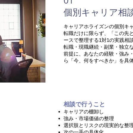
01
​個別キャリア相
キャリアホライズンの個別キ
転職だけに限らず、「この先
ースで整理する1対1の実践相
転職・現職継続・副業・独立
前提に、あなたの経験・強み
ら「今、何をすべきか」を具
相談で行うこと
キャリアの棚卸し
強み・市場価値の整理
選択肢とリスクの現実的な整
次の一手の具体化