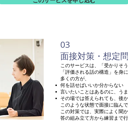
このサービスを申し込む
03
​面接対策・想定
このサービスは、「受かりそ
「評価される話の構造」を身
多くの方が、
何を話せばいいか分からない
言いたいことはあるのに、う
その場では答えられても、後
このような状態で面接に臨ん
この対策では、実際によく聞
答の組み立て方から練習まで