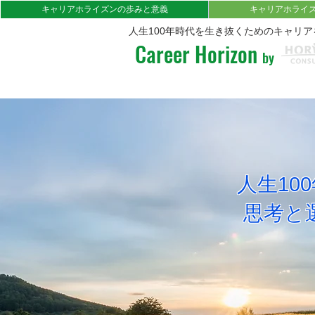
キャリアホライズンの歩みと意義
キャリアホライ
人生100年時代を生き抜くためのキャリ
Career Horizon
by
人生1
​思考