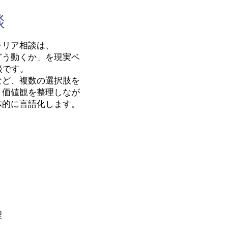
談
ャリア相談は、
どう動くか」を現実ベ
談です。
など、複数の選択肢を
・価値観を整理しなが
体的に言語化します。
理